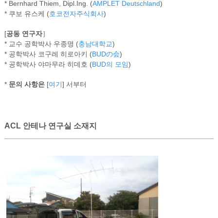
* Bernhard Thiem, Dipl.Ing. (
AMPLET Deutschland
)
* 쿠보 유스케 (
호코전자주식회사
)
[
공동 연구자
］
* 교수 공학박사 우종명 (
충남대학교
)
* 공학박사 코구레 히로아키 (
BUDの会
)
* 공학박사 야마무라 히데호 (
BUD의 모임
)
*
문의 사항은
[
여기
] 서부터
ACL 안테나 연구실 소재지