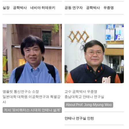
실장 공학박사 네비야 히데유키
공동 연구자 공학박사 우종명
앰플릿 통신연구소 소장
교수 공학박사 우종명
일본대학 대학원 이공학연구과 특별강
충남대학교 안테나 연구실
사
About Prof. Jong-Myung Woo
저서 '유비쿼터스 시대의 안테나 설계'
안테나 연구실 인턴